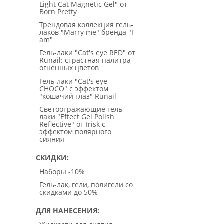
Light Cat Magnetic Gel" от
Born Pretty
Трендовая коллекция гель-
лаков "Marry me" бренда "I
am"
Гель-лаки "Cat's eye RED" от
Runail: страстная палитра
огненных цветов
Гель-лаки "Cat's eye
CHOCO" с эффектом
"кошачий глаз" Runail
Светоотражающие гель-
лаки "Effect Gel Polish
Reflective" от Irisk с
эффектом полярного
сияния
СКИДКИ
Наборы -10%
Гель-лак, гели, полигели со
скидками до 50%
ДЛЯ НАНЕСЕНИЯ