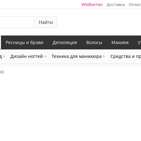
Wildberries
Доставка
Оплат
Найти
Ресницы и брови
Депиляция
Волосы
Макияж
У
д
Дизайн ногтей
Техника для маникюра
Средства и п
аз