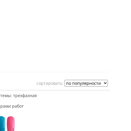
cортировать:
стемы: трехфазная
рами работ