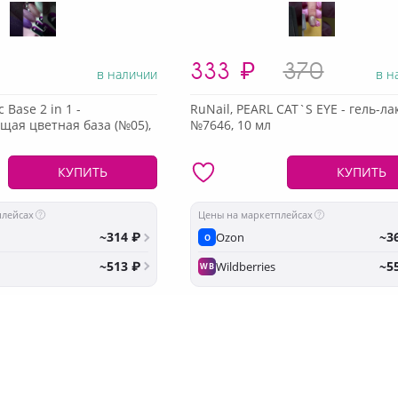
333
₽
370
в наличии
в н
 Base 2 in 1 -
RuNail, PEARL CAT`S EYE - гель-ла
ая цветная база (№05),
№7646, 10 мл
КУПИТЬ
КУПИТЬ
плейсах
Цены на маркетплейсах
~314 ₽
~3
Ozon
O
~513 ₽
~5
Wildberries
WB