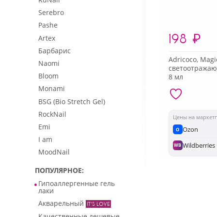
Serebro
Pashe
198
₽
Artex
Барбарис
Adricoco, Magic
Naomi
светоотражающ
Bloom
8 мл
Monami
BSG (Bio Stretch Gel)
RockNail
Цены на маркет
Emi
Ozon
O
I am
Wildberries
WB
MoodNail
ПОПУЛЯРНОЕ
Гипоаллергенные гель
лаки
Акварельный
Качественные дешевые