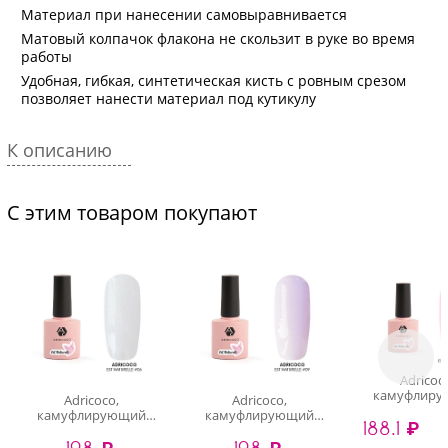
Материал при нанесении самовыравнивается
Матовый колпачок флакона не скользит в руке во время
работы
Удобная, гибкая, синтетическая кисть с ровным срезом
позволяет нанести материал под кутикулу
К описанию
С этим товаром покупают
Adricoc
камуфлиру
Adricoco,
Adricoco,
гель-лак (Est N
камуфлирующий
камуфлирующий
188.1 ₽
№16), 8 
гель-лак (Est Naturelle
гель-лак (Est Naturelle
198 ₽
198 ₽
№06), 8 мл
№09), 8 мл