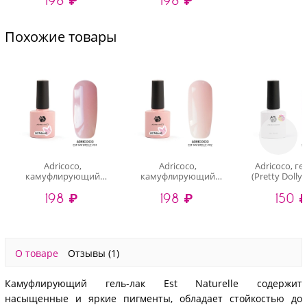
Похожие товары
Adricoco,
Adricoco,
Adricoco, ге
камуфлирующий
камуфлирующий
(Pretty Dolly 
гель-лак (Est Naturelle
гель-лак (Est Naturelle
мл
198 ₽
198 ₽
150 
№01), 8 мл
№02), 8 мл
О товаре
Отзывы
(1)
Камуфлирующий гель-лак Est Naturelle содержит
насыщенные и яркие пигменты, обладает стойкостью до