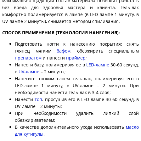
максимально щадящий состав материала позволит работать
без вреда для здоровья мастера и клиента. Гель-лак
комфортно полимеризуется в лампе (в LED-лампе 1 минуту, в
UV-лампе 2 минуты), снимается методом спиливания.
СПОСОБ ПРИМЕНЕНИЯ (ТЕХНОЛОГИЯ НАНЕСЕНИЯ):
Подготовить ногти к нанесению покрытия: снять
глянец мягким
бафом
, обезжирить специальным
препаратом
и нанести
праймер
;
Нанести базу, полимеризуя ее в
LED-лампе
30-60 секунд,
в
UV-лампе
– 2 минуты;
Нанесите тонким слоем гель-лак, полимеризуя его в
LED-лампе 1 минуту, в UV-лампе – 2 минуты. При
необходимости нанести гель-лак в 3-4 слоя;
Нанести
топ
, просушив его в LED-лампе 30-60 секунд, в
UV-лампе – 2 минуты;
При необходимости удалить липкий слой
обезжиривателем;
В качестве дополнительного ухода использовать
масло
для кутикулы
.