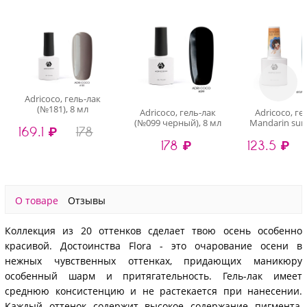
Adricoco, гель-лак
(№181), 8 мл
Adricoco, гель-лак
Adricoco, ге
(№099 черный), 8 мл
Mandarin sun
169.1 ₽
178
мл
178 ₽
123.5 ₽
О товаре
Отзывы
Коллекция из 20 оттенков сделает твою осень особенно
красивой. Достоинства Flora - это очарование осени в
нежных чувственных оттенках, придающих маникюру
особенный шарм и притягательность. Гель-лак имеет
среднюю консистенцию и не растекается при нанесении.
Каждый оттенок содержит высокое содержание пигмента,