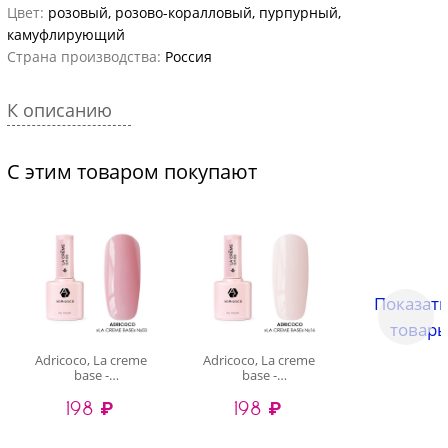
Цвет:
розовый, розово-коралловый, пурпурный,
камуфлирующий
Страна производства:
Россия
К описанию
С этим товаром покупают
Показать
товары.
Adricoco, La creme
Adricoco, La creme
base -
base -
камуфлирующая
камуфлирующая
198 ₽
198 ₽
база №03
база №16 (нежный
(классический нюд),
персиковый с
10 мл
шиммером), 10 мл