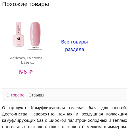
Похожие товары
Все товары
раздела
Adricoco, La creme
base -
камуфлирующая
198 ₽
база №03
(классический нюд),
10 мл
О товаре
Отзывы
О продукте Камуфлирующая гелевая база для ногтей.
Достоинства Невероятно нежная и воздушная коллекция
камуфлирующих баз с широкой палитрой холодных и теплых
пастельных оттенков, плюс оттенков с мелким шиммером.