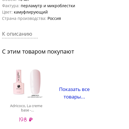
Фактура:
перламутр и микроблестки
Цвет:
камуфлирующий
Страна производства:
Россия
К описанию
С этим товаром покупают
Показать все
товары...
Adricoco, La creme
base -
камуфлирующая
198 ₽
база №17
(пастельный
розовый с