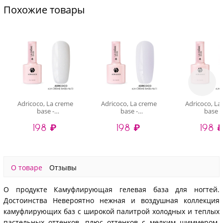
шиммером), 10 мл
Похожие товары
Adricoco, La creme
Adricoco, La creme
Adricoco, La
base -
base -
base -
камуфлирующая
камуфлирующая
камуфлир
198 ₽
198 ₽
198 
база №13 (молочный
база №11 (нежный
база №16 (
белый с шиммером),
лавандовый с
персиков
10 мл
шиммером), 10 мл
шиммером),
О товаре
Отзывы
О продукте Камуфлирующая гелевая база для ногтей.
Достоинства Невероятно нежная и воздушная коллекция
камуфлирующих баз с широкой палитрой холодных и теплых
пастельных оттенков, плюс оттенков с мелким шиммером.