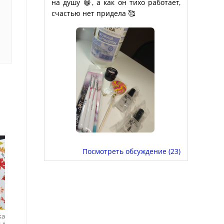
на душу 😁, а как он тихо работает,
счастью нет придела 🥰
Посмотреть обсуждение (23)
kacheva,
Anna Tkacheva, 3D
Anna Tkacheva, 3D
ый слайдер
хрустальный слайдер
хрустальный слайдер