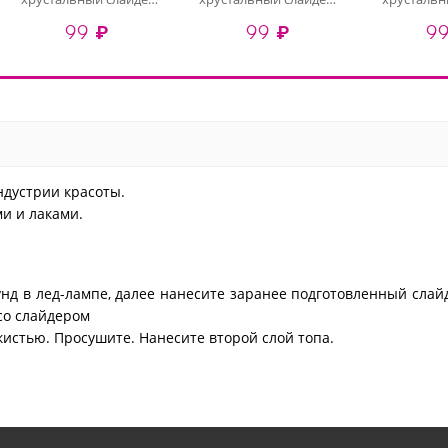
3D-200 (gold crystal)
дизайн 3D1033 (crystal)
1037 (
99 ₽
99 ₽
99
ндустрии красоты.
и и лаками.
кунд в лед-лампе, далее нанесите заранее подготовленный слай
со слайдером
кистью. Просушите. Нанесите второй слой топа.