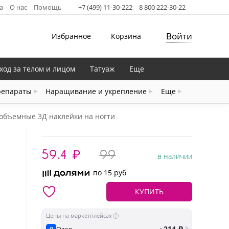
а
О нас
Помощь
+7 (499) 11-30-222
8 800 222-30-22
Войти
Избранное
Корзина
ход за телом и лицом
Татуаж
Еще
репараты
Наращивание и укрепление
Еще
 объемные 3Д наклейки на ногти
59.4
₽
99
в наличии
по 15 руб
КУПИТЬ
Цены на маркетплейсах
~214 ₽
Ozon
O