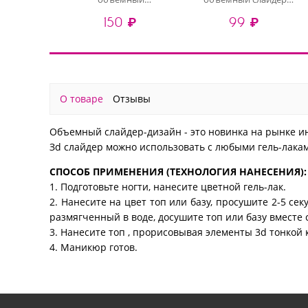
хрустальный слайдер-
3D1105 (crystal)
150 ₽
99 ₽
дизайн 4D-016 (crystal)
О товаре
Отзывы
Объемный слайдер-дизайн - это новинка на рынке и
Зd слайдер можно использовать с любыми гель-лакам
СПОСОБ ПРИМЕНЕНИЯ (ТЕХНОЛОГИЯ НАНЕСЕНИЯ):
1. Подготовьте ногти, нанесите цветной гель-лак.
2. Нанесите на цвет топ или базу, просушите 2-5 се
размягченный в воде, досушите топ или базу вместе 
3. Нанесите топ , прорисовывая элементы 3d тонкой 
4. Маникюр готов.