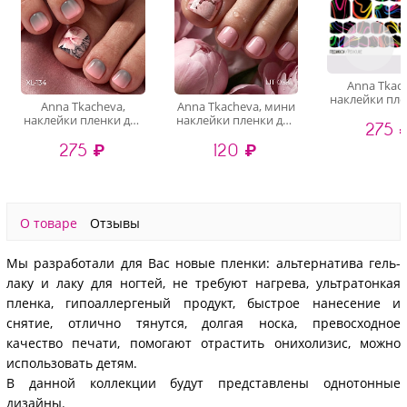
Anna Tkac
наклейки пле
Anna Tkacheva,
Anna Tkacheva, мини
педикюра P
наклейки пленки для
наклейки пленки для
275 
педикюра XL-134
педикюра LIT-058
275 ₽
120 ₽
О товаре
Отзывы
Мы разработали для Вас новые пленки: альтернатива гель-
лаку и лаку для ногтей, не требуют нагрева, ультратонкая
пленка, гипоаллергеный продукт, быстрое нанесение и
снятие, отлично тянутся, долгая носка, превосходное
качество печати, помогают отрастить онихолизис, можно
использовать детям.
В данной коллекции будут представлены однотонные
дизайны.