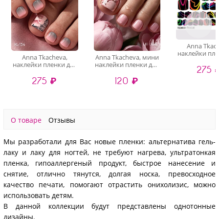
Anna Tkac
наклейки пле
Anna Tkacheva,
Anna Tkacheva, мини
педикюра P
наклейки пленки для
наклейки пленки для
275 
педикюра XL-134
педикюра LIT-058
275 ₽
120 ₽
О товаре
Отзывы
Мы разработали для Вас новые пленки: альтернатива гель-
лаку и лаку для ногтей, не требуют нагрева, ультратонкая
пленка, гипоаллергеный продукт, быстрое нанесение и
снятие, отлично тянутся, долгая носка, превосходное
качество печати, помогают отрастить онихолизис, можно
использовать детям.
В данной коллекции будут представлены однотонные
дизайны.