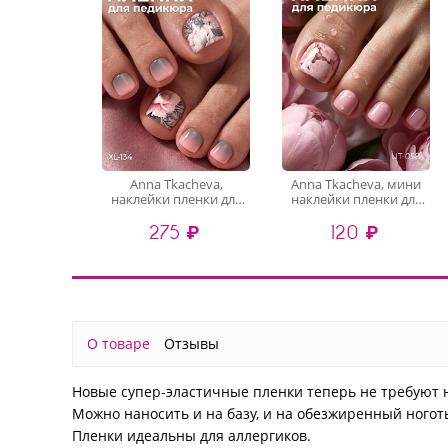
Anna Tkacheva,
Anna Tkacheva, мини
наклейки пленки для
наклейки пленки для
педикюра XL-134
педикюра LIT-058
275 ₽
120 ₽
О товаре
Отзывы
Новые супер-эластичные пленки теперь не требуют 
Можно наносить и на базу, и на обезжиренный ноготь
Пленки идеальны для аллергиков.