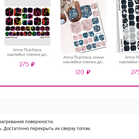
Anna Tkacheva,
наклейки пленки для
Anna Tkacheva, мини
Anna T
педикюра PR-524
наклейки пленки для
наклейки 
275 ₽
педикюра LIT-023
педикюр
120 ₽
27
нагревания поверхности.
. Достаточно перекрыть их сверху топом.