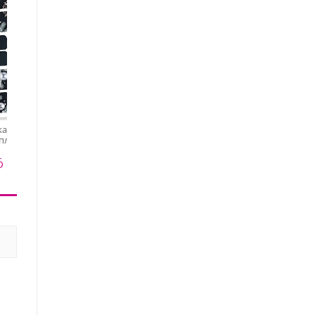
Anna Tkacheva,
наклейки пленки для
kacheva,
Anna Tkacheva, мини
педикюра PR-410
пленки для
наклейки пленки для
275 ₽
а PR-764
педикюра LIT-008
5 ₽
120 ₽