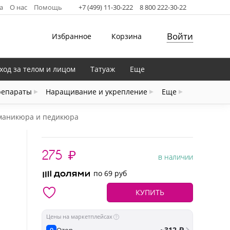
а
О нас
Помощь
+7 (499) 11-30-222
8 800 222-30-22
Войти
Избранное
Корзина
ход за телом и лицом
Татуаж
Еще
репараты
Наращивание и укрепление
Еще
 маникюра и педикюра
275
₽
в наличии
по 69 руб
КУПИТЬ
Цены на маркетплейсах
~312 ₽
Ozon
O