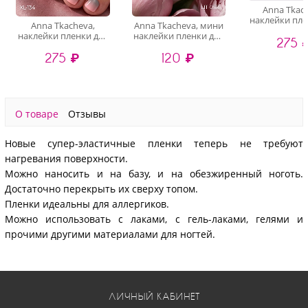
Anna Tkac
наклейки пле
Anna Tkacheva,
Anna Tkacheva, мини
педикюра P
наклейки пленки для
наклейки пленки для
275 
педикюра XL-134
педикюра LIT-058
275 ₽
120 ₽
О товаре
Отзывы
Новые супер-эластичные пленки теперь не требуют
нагревания поверхности.
Можно наносить и на базу, и на обезжиренный ноготь.
Достаточно перекрыть их сверху топом.
Пленки идеальны для аллергиков.
Можно использовать с лаками, с гель-лаками, гелями и
прочими другими материалами для ногтей.
ЛИЧНЫЙ КАБИНЕТ