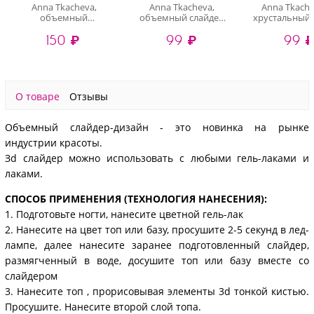
Anna Tkacheva,
Anna Tkacheva,
Anna Tkache
объемный
объемный слайдер
хрустальный 
хрустальный
3D1105 (crystal)
3D-200 (gold 
150 ₽
99 ₽
99 
слайдер-дизайн 4D-
016 (crystal)
О товаре
Отзывы
Объемный слайдер-дизайн - это новинка на рынке
индустрии красоты.
Зd слайдер можно использовать с любыми гель-лаками и
лаками.
СПОСОБ ПРИМЕНЕНИЯ (ТЕХНОЛОГИЯ НАНЕСЕНИЯ):
1. Подготовьте ногти, нанесите цветной гель-лак
2. Нанесите на цвет топ или базу, просушите 2-5 секунд в лед-
лампе, далее нанесите заранее подготовленный слайдер,
размягченный в воде, досушите топ или базу вместе со
слайдером
3. Нанесите топ , прорисовывая элементы 3d тонкой кистью.
Просушите. Нанесите второй слой топа.