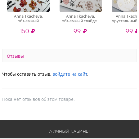
Anna Tkacheva,
Anna Tkacheva,
Anna Tkache
объемный
объемный слайдер
хрустальный 
хрустальный
3D1105 (crystal)
3D-200 (gold 
150 ₽
99 ₽
99 
слайдер-дизайн 4D-
016 (crystal)
Отзывы
Чтобы оставить отзыв,
войдите на сайт
.
Пока нет отзывов об этом товаре.
ЛИЧНЫЙ КАБИНЕТ