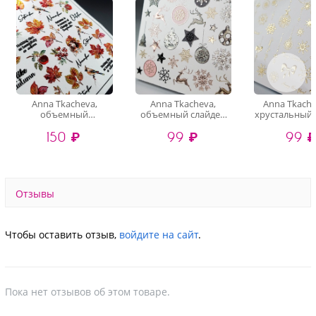
Anna Tkacheva,
Anna Tkacheva,
Anna Tkache
объемный
объемный слайдер
хрустальный 
хрустальный
3D1105 (crystal)
3D-200 (gold 
150 ₽
99 ₽
99 
слайдер-дизайн 4D-
016 (crystal)
Отзывы
Чтобы оставить отзыв,
войдите на сайт
.
Пока нет отзывов об этом товаре.