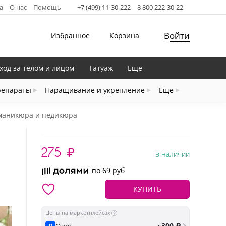
а
О нас
Помощь
+7 (499) 11-30-222
8 800 222-30-22
Войти
Избранное
Корзина
ход за телом и лицом
Татуаж
Еще
репараты
Наращивание и укрепление
Еще
 маникюра и педикюра
275
₽
в наличии
по 69 руб
КУПИТЬ
Цены на маркетплейсах
~300 ₽
Ozon
O