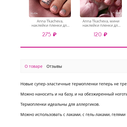
Anna Tkacheva,
Anna Tkacheva, мини
наклейки пленки для
наклейки пленки для
педикюра XL-134
педикюра LIT-058
275 ₽
120 ₽
О товаре
Отзывы
Новые супер-эластичные термопленки теперь не тре
Можно наносить и на базу, и на обезжиренный ноготь
Термопленки идеальны для аллергиков.
Можно использовать с лаками, с гель-лаками, гелям