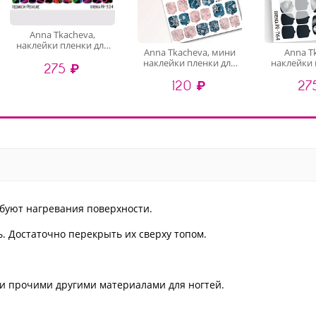
Anna Tkacheva,
наклейки пленки для
Anna Tkacheva, мини
Anna T
педикюра PR-524
наклейки пленки для
наклейки 
275 ₽
педикюра LIT-023
педикюр
120 ₽
27
буют нагревания поверхности.
. Достаточно перекрыть их сверху топом.
и и прочими другими материалами для ногтей.