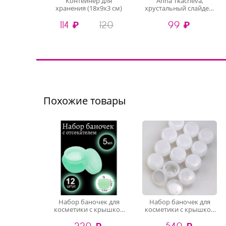
Контейнер для
Anna Tkacheva,
хранения (18х9х3 см)
хрустальный слайдер-
дизайн 3D1033 (crystal)
114 ₽
120
99 ₽
Похожие товары
Набор баночек для
Набор баночек для
косметики с крышкой
косметики с крышкой
зеленые (12 шт по 5 мл)
белые (12 шт по 30 мл)
220 ₽
540 ₽