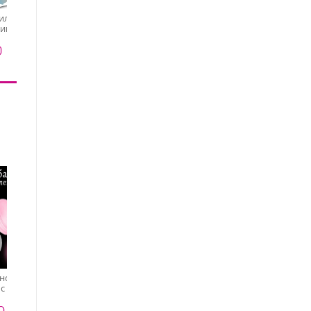
I am, витражный гель-
Bloom, Пилка
лак Ароматерапия
коричневая дерево
или пленка
№107, 9 мл
(120/120 грит)
никюра и
368 ₽
25 ₽
 "Лошади"
0 ₽
ый дизайн)
ночек для
Набор баночек для
Набор баночек для
 с крышкой
косметики с крышкой
геля (3 шт по 10 мл)
12 шт по 10
белые (12 шт по 20 мл)
0 ₽
470 ₽
100 ₽
л)