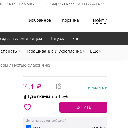
а
О нас
Помощь
+7 (499) 11-30-222
8 800 222-30-22
Войти
Избранное
Корзина
ход за телом и лицом
Татуаж
Еще
репараты
Наращивание и укрепление
Еще
неры
Пустые флакончики
14.4
₽
18
в наличии
по 4 руб
КУПИТЬ
Цены на маркетплейсах
~158 ₽
Ozon
O