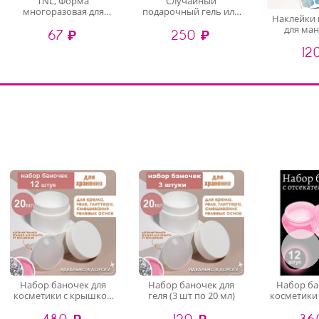
TNL, Форма
Случайный
многоразовая для
подарочный гель или
Наклейки 
наращивания ногтей
гель-лак, 2 шт
для ма
67 ₽
250 ₽
"A"
педикюра
12
(случайн
Набор баночек для
Набор баночек для
Набор ба
косметики с крышкой
геля (3 шт по 20 мл)
косметики
(12 шт по 20 мл)
розовые (
480 ₽
120 ₽
36
м