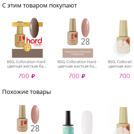
С этим товаром покупают
BSG, Colloration Hard -
BSG, Colloration Hard -
BSG, Collorati
цветная жесткая база
цветная жесткая база
цветная жест
№113, 20 мл
№28, 20 мл
№10, 20
700 ₽
700 ₽
700 
Похожие товары