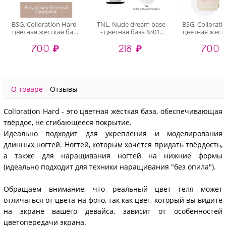
BSG, Colloration Hard -
TNL, Nude dream base
BSG, Collorati
цветная жесткая база
- цветная база №01,
цветная жест
№28, 20 мл
10 мл
№01, 20
700 ₽
218 ₽
700 
О товаре
Отзывы
Colloration Hard - это цветная жёсткая база, обеспечивающая
твёрдое, не сгибающееся покрытие.
Идеально подходит для укрепления и моделирования
длинных ногтей. Ногтей, которым хочется придать твёрдость,
а также для наращивания ногтей на нижние формы
(идеально подходит для техники наращивания "без опила").
Обращаем внимание, что реальный цвет геля может
отличаться от цвета на фото, так как цвет, который вы видите
на экране вашего девайса, зависит от особенностей
цветопередачи экрана.