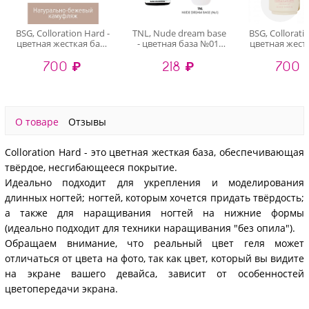
BSG, Colloration Hard -
TNL, Nude dream base
BSG, Collorati
цветная жесткая база
- цветная база №01,
цветная жест
№28, 20 мл
10 мл
№01, 20
700 ₽
218 ₽
700 
О товаре
Отзывы
Colloration Hard - это цветная жесткая база, обеспечивающая
твёрдое, несгибающееся покрытие.
Идеально подходит для укрепления и моделирования
длинных ногтей; ногтей, которым хочется придать твёрдость;
а также для наращивания ногтей на нижние формы
(идеально подходит для техники наращивания "без опила").
Обращаем внимание, что реальный цвет геля может
отличаться от цвета на фото, так как цвет, который вы видите
на экране вашего девайса, зависит от особенностей
цветопередачи экрана.