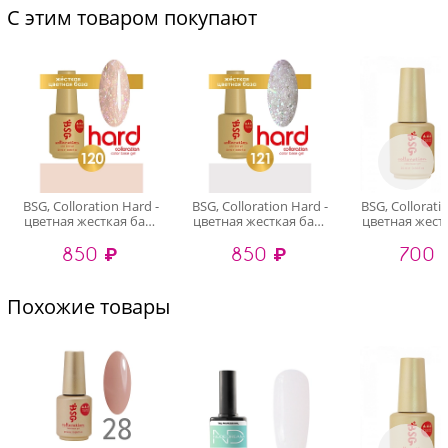
С этим товаром покупают
BSG, Colloration Hard -
BSG, Colloration Hard -
BSG, Collorati
цветная жесткая база
цветная жесткая база
цветная жест
№120, 20 мл
№121, 20 мл
№02, 20
850 ₽
850 ₽
700 
Похожие товары