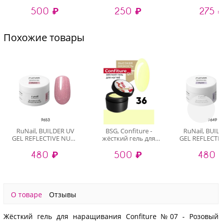
наращивания №15
маникюра
(случайный 
500 ₽
250 ₽
275 
(низкая вязкость), 13
(случайный дизайн)
гр
Похожие товары
RuNail, BUILDER UV
BSG, Confiture -
RuNail, BUI
GEL REFLECTIVE NUDE
жёсткий гель для
GEL REFLECTI
- моделирующий УФ-
наращивания №36
- моделирую
480 ₽
500 ₽
480 
гель
(высокая вязкость),
гель
светоотражающий
13 гр
светоотра
№9653, 15 гр
№9649, 1
О товаре
Отзывы
Жёсткий гель для наращивания Confiture №07 - Розовый