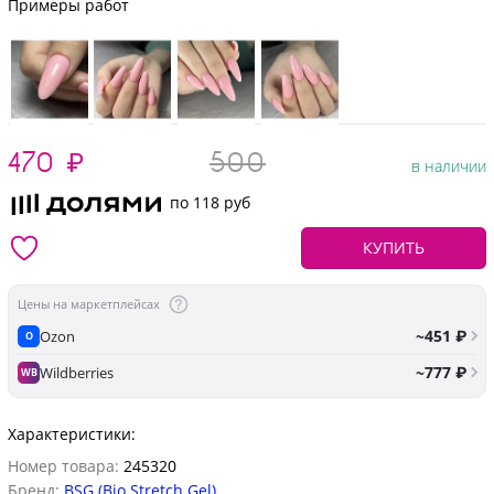
Примеры работ
470
₽
500
в наличии
по 118 руб
КУПИТЬ
Цены на маркетплейсах
~451 ₽
Ozon
O
~777 ₽
Wildberries
WB
Характеристики:
Номер товара:
245320
Бренд:
BSG (Bio Stretch Gel)