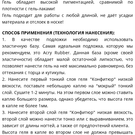
Гель обладает высокой пигментацией, сравнимой по
плотности с гель-лаками!
Гель подходит для работы с любой длиной, не даёт усадки
материала и отслоек в носке!
СПОСОБ ПРИМЕНЕНИЯ (ТЕХНОЛОГИЯ НАНЕСЕНИЯ):
1. В качестве подложки необходимо использовать
эластичную базу. Самая идеальная подложка, которую мы
рекомендуем, это Acry Rubber. Данная база (кроме своей
эластичности) обладает малой остаточной липкостью, что
позволяет нанести гель на неё максимально равномерно, без
оттекания с торца и кутикулы.
2. Нанесите первый тонкий слоя геля "Конфитюр" низкой
вязкости, поставьте небольшую каплю на "мокрый" тонкий
слой. Сушите 1-2 минуты. На этом первом слое можно ставить
каплю большего размера, однако убедитесь, что высота геля
в капле не более 1мм.
3. Нанесите второй слой геля "Конфитюр" низкая вязкость,
второй слой можно нанести тонко или с выравниванием, это
зависит от длины ногтей, а также от предпочтений клиента.
Высота геля в капле во втором слое не должна превышать