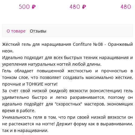
наращивания №36
- моделирующий УФ-
- моделирую
500 ₽
480 ₽
480 
(высокая вязкость),
гель
гель
13 гр
светоотражающий
светоотра
№9653, 15 гр
№9649, 1
О товаре
Отзывы
Жёсткий гель для наращивания Confiture №08 - Оранжевый
неон.
Идеально подходит для всех быстрых техник наращивания и
укрепления натуральных ногтей любой длины.
Гель обладает повышенной жесткостью и прочностью в
тонком слое, что позволяет создавать максимально жёсткие,
прочные и ТОНКИЕ ногти!
За счёт свой низкой (жидкой) вязкости (консистенции) гель
удивительно быстро и легко разравнивается, поэтому он
идеально подойдёт для "скоростных" мастеров, экономящих
время в работе.
Уникальность геля в том, что при своей низкой вязкости он
не растекается на ногте! Держит форму как в выравнивании,
так и в наращивании.