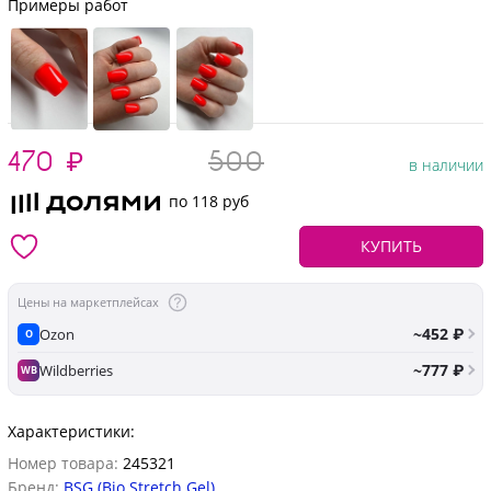
Примеры работ
470
₽
500
в наличии
по 118 руб
КУПИТЬ
Цены на маркетплейсах
~452 ₽
Ozon
O
~777 ₽
Wildberries
WB
Характеристики:
Номер товара:
245321
Бренд:
BSG (Bio Stretch Gel)