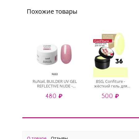
Похожие товары
RuNail, BUILDER UV GEL
BSG, Confiture -
REFLECTIVE NUDE -
жёсткий гель для
моделирующий УФ-
наращивания №36
480 ₽
500 ₽
гель
(высокая вязкость), 13
светоотражающий
гр
№9653, 15 гр
О товаре
Отзывы