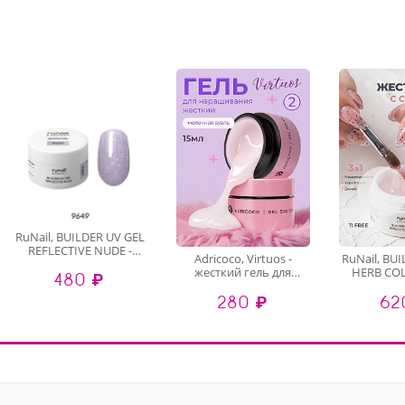
RuNail, BUILDER UV GEL
REFLECTIVE NUDE -
Adricoco, Virtuos -
RuNail, BU
моделирующий УФ-
жесткий гель для
HERB COL
480 ₽
гель
наращивания и
моделир
светоотражающий
280 ₽
62
укрепления №2, 15 мл
гель с с
№9649, 15 гр
№9979