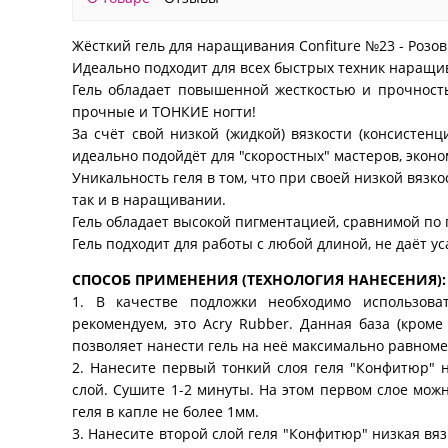
Жёсткий гель для наращивания Confiture №23 - Розо
Идеально подходит для всех быстрых техник наращи
Гель обладает повышенной жесткостью и прочность
прочные и ТОНКИЕ ногти!
За счёт свой низкой (жидкой) вязкости (консистенц
идеально подойдёт для "скоростных" мастеров, экон
Уникальность геля в том, что при своей низкой вязк
так и в наращивании.
Гель обладает высокой пигментацией, сравнимой по 
Гель подходит для работы с любой длиной, не даёт ус
СПОСОБ ПРИМЕНЕНИЯ (ТЕХНОЛОГИЯ НАНЕСЕНИЯ):
1. В качестве подложки необходимо использова
рекомендуем, это Acry Rubber. Данная база (кроме
позволяет нанести гель на неё максимально равномер
2. Нанесите первый тонкий слоя геля "Конфитюр" 
слой. Сушите 1-2 минуты. На этом первом слое можн
геля в капле не более 1мм.
3. Нанесите второй слой геля "Конфитюр" низкая вяз