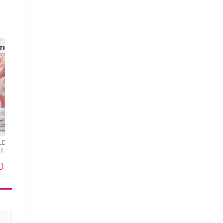
RuNail, BUILDER UV GEL
AURORA SHINE -
ILDER UV GEL
RuNail, BUILDER UV GEL
моделирующий УФ-
LECTION -
HERB COLLECTION -
480 ₽
гель c шиммером
ующий УФ-
моделирующий УФ-
№9824, 15 гр
0 ₽
620 ₽
ухоцветами
гель с сухоцветами
, 15 гр
№9977, 15 гр