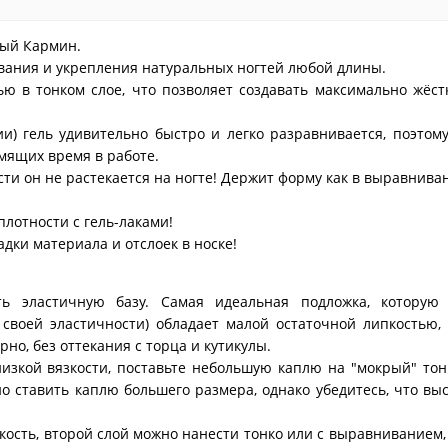
вый Кармин.
вания и укрепления натуральных ногтей любой длины.
ю в тонком слое, что позволяет создавать максимально жёст
ии) гель удивительно быстро и легко разравнивается, поэтом
омящих время в работе.
ости он не растекается на ногте! Держит форму как в выравнива
плотности с гель-лаками!
адки материала и отслоек в носке!
ть эластичную базу. Самая идеальная подложка, которую
 своей эластичности) обладает малой остаточной липкостью,
но, без оттекания с торца и кутикулы.
низкой вязкости, поставьте небольшую каплю на "мокрый" то
о ставить каплю большего размера, однако убедитесь, что вы
кость, второй слой можно нанести тонко или с выравниванием,