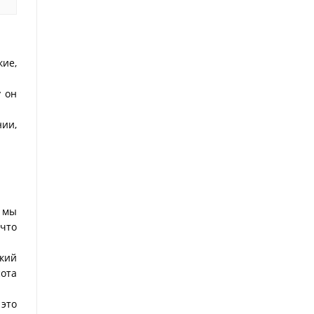
кие,
у он
нии,
 мы
 что
нкий
сота
 это