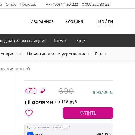
а
О нас
Помощь
+7 (499) 11-30-222
8 800 222-30-22
Войти
Избранное
Корзина
ход за телом и лицом
Татуаж
Еще
репараты
Наращивание и укрепление
Еще
щивания ногтей
470
₽
500
в наличии
по 118 руб
КУПИТЬ
Цены на маркетплейсах
~483 ₽
Ozon
O