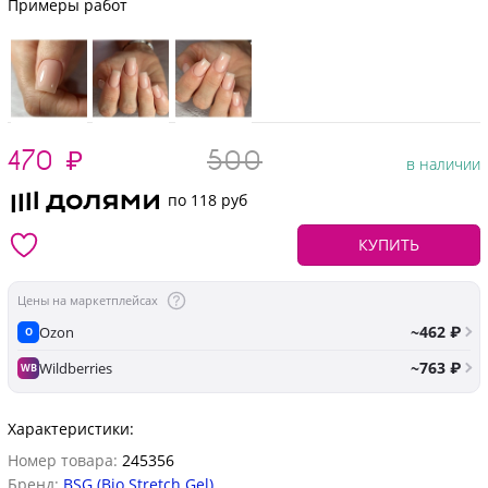
Примеры работ
470
₽
500
в наличии
по 118 руб
КУПИТЬ
Цены на маркетплейсах
~462 ₽
Ozon
O
~763 ₽
Wildberries
WB
Характеристики:
Номер товара:
245356
Бренд:
BSG (Bio Stretch Gel)