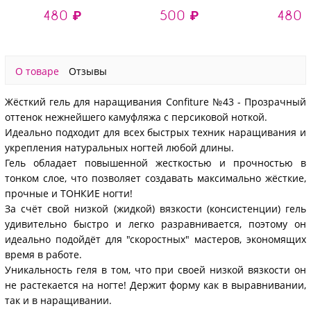
- моделирующий УФ-
наращивания №36
- моделирую
480 ₽
500 ₽
480 
гель
(высокая вязкость),
гель
светоотражающий
13 гр
светоотра
№9653, 15 гр
№9649, 1
О товаре
Отзывы
Жёсткий гель для наращивания Confiture №43 - Прозрачный
оттенок нежнейшего камуфляжа с персиковой ноткой.
Идеально подходит для всех быстрых техник наращивания и
укрепления натуральных ногтей любой длины.
Гель обладает повышенной жесткостью и прочностью в
тонком слое, что позволяет создавать максимально жёсткие,
прочные и ТОНКИЕ ногти!
За счёт свой низкой (жидкой) вязкости (консистенции) гель
удивительно быстро и легко разравнивается, поэтому он
идеально подойдёт для "скоростных" мастеров, экономящих
время в работе.
Уникальность геля в том, что при своей низкой вязкости он
не растекается на ногте! Держит форму как в выравнивании,
так и в наращивании.