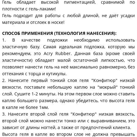
Гель обладает высокой пигментацией, сравнимой по
плотности с гель-лаками!
Гель подходит для работы с любой длиной, не даёт усадки
материала и отслоек в носке!
СПОСОБ ПРИМЕНЕНИЯ (ТЕХНОЛОГИЯ НАНЕСЕНИЯ):
1. В качестве подложки необходимо использовать
эластичную базу. Самая идеальная подложка, которую мы
рекомендуем, это Acry Rubber. Данная база (кроме своей
эластичности) обладает малой остаточной липкостью, что
позволяет нанести гель на неё максимально равномерно, без
оттекания с торца и кутикулы.
2. Нанесите первый тонкий слоя геля "Конфитюр" низкой
вязкости, поставьте небольшую каплю на "мокрый" тонкий
слой. Сушите 1-2 минуты. На этом первом слое можно ставить
каплю большего размера, однако убедитесь, что высота геля
в капле не более 1мм.
3. Нанесите второй слой геля "Конфитюр" низкая вязкость,
второй слой можно нанести тонко или с выравниванием, это
зависит от длины ногтей, а также от предпочтений клиента.
Высота геля в капле во втором слое не должна превышать