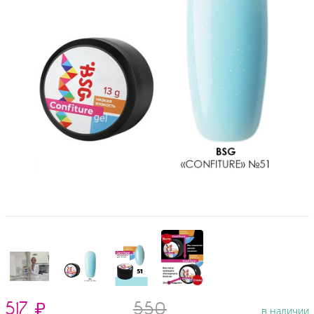
517
₽
550
в наличии