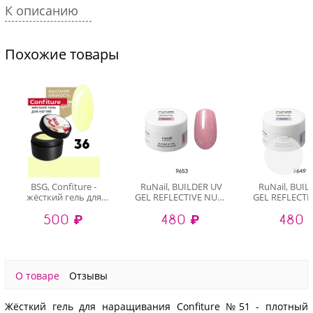
К описанию
Похожие товары
BSG, Confiture -
RuNail, BUILDER UV
RuNail, BUI
жёсткий гель для
GEL REFLECTIVE NUDE
GEL REFLECTI
наращивания №36
- моделирующий УФ-
- моделирую
500 ₽
480 ₽
480 
(высокая вязкость),
гель
гель
13 гр
светоотражающий
светоотра
№9653, 15 гр
№9649, 1
О товаре
Отзывы
Жёсткий гель для наращивания Confiture №51 - плотный