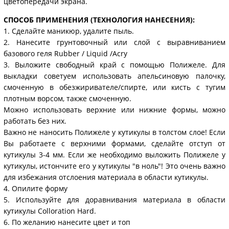
цветопередачи экрана.
СПОСОБ ПРИМЕНЕНИЯ (ТЕХНОЛОГИЯ НАНЕСЕНИЯ):
1. Сделайте маникюр, удалите пыль.
2. Нанесите грунтовочный или слой с выравниванием
базового геля Rubber / Liquid /Acry
3. Выложите свободный край с помощью Полижеле. Для
выкладки советуем использовать апельсиновую палочку,
смоченную в обезжиривателе/спирте, или кисть с тугим
плотным ворсом, также смоченную.
Можно использовать верхние или нижние формы, можно
работать без них.
Важно не наносить Полижеле у кутикулы в толстом слое! Если
Вы работаете с верхними формами, сделайте отступ от
кутикулы 3-4 мм. Если же необходимо выложить Полижеле у
кутикулы, истончите его у кутикулы "в ноль"! Это очень важно
для избежания отслоения материала в области кутикулы.
4. Опилите форму
5. Используйте для доравнивания материала в области
кутикулы Colloration Hard.
6. По желанию нанесите цвет и топ