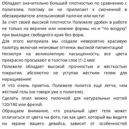
Обладает значительно большей плотностью по сравнению с
полигелем, поэтому он не прилипает к смоченной в
обезжиривателе апельсиновой палочке или кисти!
За счёт своей высокой плотности Полижеле удобен в работе
не только на верхние или нижние формы, но и "по воздуху"
при выкладке свободного края без форм.
Для этого материала мы создали невероятно красивую
палитру, включая неоновые оттенки, высокой пигментации!
Несмотря на великолепную насыщенность, все цвета
прекрасно просыхают в толстом слое (1-2 мм)!
Полижеле обладает высокой прочностью и жёсткостью
покрытия, абсолютно не уступая жёстким гелям для
наращивания!
И что очень приятно, Полижеле пилится ещё легче, чем
жёсткий гель (не говоря уже о полигеле).
Сделать опил можно пилочкой для натуральных ногтей
120/180 или фрезой.
Обращаем внимание, что реальный цвет геля может
отличаться от цвета на фото, так как цвет, который вы видите
на экране вашего девайса, зависит от особенностей