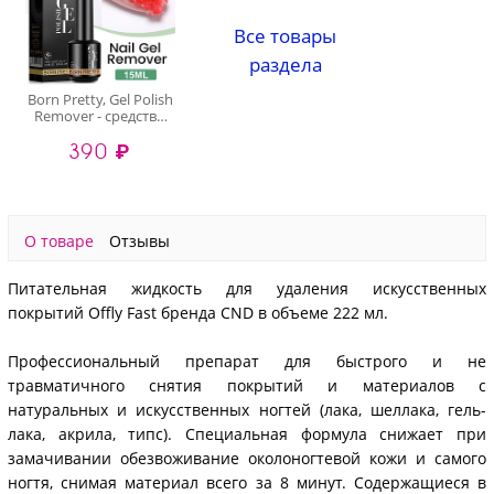
Все товары
раздела
Born Pretty, Gel Polish
Remover - средство
для удаления гель-
390 ₽
лака, 15 мл
О товаре
Отзывы
Питательная жидкость для удаления искусственных
покрытий Offly Fast бренда CND в объеме 222 мл.
Профессиональный препарат для быстрого и не
травматичного снятия покрытий и материалов с
натуральных и искусственных ногтей (лака, шеллака, гель-
лака, акрила, типс). Специальная формула снижает при
замачивании обезвоживание околоногтевой кожи и самого
ногтя, снимая материал всего за 8 минут. Содержащиеся в