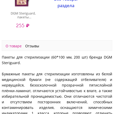
раздела
DGM Steriguard,
пакеты
комбинированные
255 ₽
для паровой и
воздушной
стерилизации (крафт
бумага) 60х100 мм
О товаре
Отзывы
Пакеты для стерилизации (60*100 мм, 200 шт) бренда DGM
Steriguard.
Бумажные пакеты для стерилизации изготовлены из белой
медицинской бумаги (не содержащей отбеливателя) и
нервущейся, безосколочной прозрачной пятислойной
плёнки-ламинат, отличаются устойчивостью к влаге, а также
избирательной проницаемостью. Они отличаются чистотой
и отсутствием посторонних включений, способных
контаминировать изделия, оснащаются химическими
индикаторами 1 класса, которые позволяют отличить