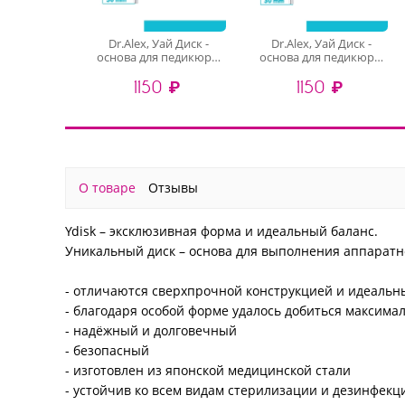
Dr.Alex, Уай Диск -
Dr.Alex, Уай Диск -
основа для педикюра,
основа для педикюра,
(M20 мм)
(L25 мм)
1150 ₽
1150 ₽
О товаре
Отзывы
Ydisk – эксклюзивная форма и идеальный баланс.
Уникальный диск – основа для выполнения аппаратно
- отличаются сверхпрочной конструкцией и идеальн
- благодаря особой форме удалось добиться максим
- надёжный и долговечный
- безопасный
- изготовлен из японской медицинской стали
- устойчив ко всем видам стерилизации и дезинфекц