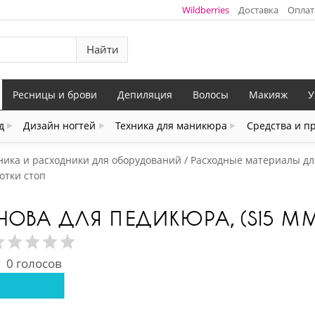
Wildberries
Доставка
Оплат
Найти
Ресницы и брови
Депиляция
Волосы
Макияж
У
д
Дизайн ногтей
Техника для маникюра
Средства и п
ника и расходники для оборудований
Расходные материалы дл
отки стоп
СНОВА ДЛЯ ПЕДИКЮРА, (S15 М
0
голосов