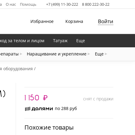
а
О нас
Помощь
+7 (499) 11-30-222
8 800 222-30-22
Войти
Избранное
Корзина
ход за телом и лицом
Татуаж
Еще
репараты
Наращивание и укрепление
Еще
я оборудования
М)
1 150
₽
снят с продажи
по 288 руб
Похожие товары