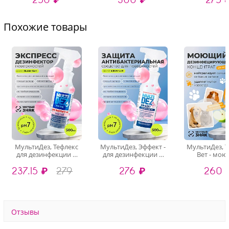
блестки и др), 1 шт
Похожие товары
МультиДез, Тефлекс
МультиДез, Эффект -
МультиДез, Т
для дезинфекции и
для дезинфекции и
Вет - мо
мытья поверхностей
мытья поверхностей
дезинфици
237.15 ₽
279
276 ₽
260 
Бабл Гам (триггер),
бабл гам (триггер),
концентрат (
500 мл
500 мл
500 м
Отзывы