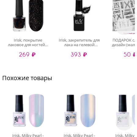
Irisk, покрытие
Irisk, закрепитель для
ПОДАРОК сл
лаковое для ногтей с
лака на гелевой
дизайн (мал
блестками Люрекс
основе "IRISK"
случайный д
269 ₽
393 ₽
50 ₽
№03, 8 мл
Eternail, 15 мл
Похожие товары
Irisk, Milky Pearl -
Irisk, Milky Pearl -
Irisk, Milky 