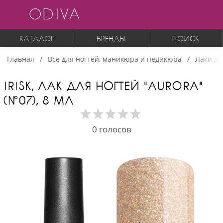
ODIVA
КАТАЛОГ
БРЕНДЫ
ПОИСК
Главная
Все для ногтей, маникюра и педикюра
Лаки дл
IRISK, ЛАК ДЛЯ НОГТЕЙ "AURORA"
(№07), 8 МЛ
0
голосов