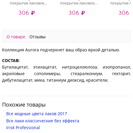
покрытие лаковое
покрытие лаковое
покрытие л
жемчужное для
жемчужное для
жемчужное
306 ₽
306 ₽
306 
ногтей (004), 8 мл
ногтей (002), 8 мл
ногтей (005)
О товаре
Отзывы
Коллекция Aurora подчеркнет ваш образ яркой деталью.
СОСТАВ:
Бутилацетат, этилацетат, нитроцеллюлоза, изопропанол,
акриловые сополимеры, стеаралкониум, гекторит,
дибутилацетат, мика, титаниум диоксид, красители.
Похожие товары
Все модные цвета лаков 2017
Все лаки классические без эффекта
Irisk Professional