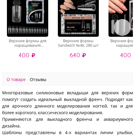
Верхние формы для
Верхние формы
Верхние фор
наращивания
Sandwich №46, 280 шт
наращив
"Френч" (55-2), 140 шт
"Френч" (55-1)
400 ₽
640 ₽
400 
О товаре
Отзывы
Многоразовые силиконовые вкладыши для верхних форм
помогут создать идеальный выкладной френч. Подходят как
для арочного длинного моделирования ногтей, так и для
более короткого, классического моделирования.
Применяются для выкладного френча и аквариумного
дизайна.
Шаблоны представлены в 4-х вариантах линии улыбки,