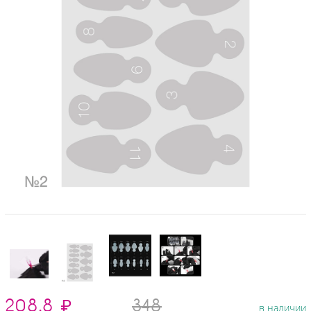
208.8
₽
348
в наличии