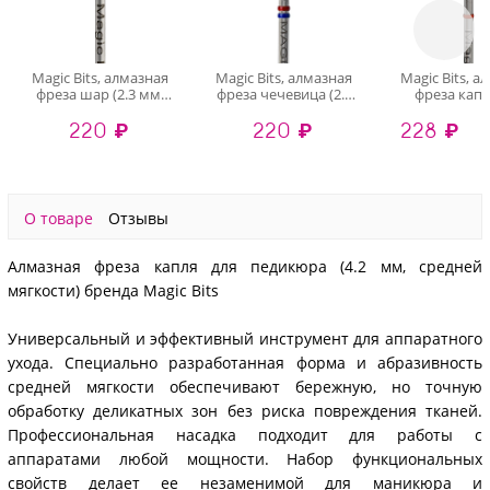
Magic Bits, алмазная
Magic Bits, алмазная
Magic Bits, а
фреза шар (2.3 мм,
фреза чечевица (2.9
фреза капл
средняя, нат.алмаз)
мм, средне-мягкая)
педикюра (4
220 ₽
220 ₽
228 ₽
мягкая
О товаре
Отзывы
Алмазная фреза капля для педикюра (4.2 мм, средней
мягкости) бренда Magic Bits
Универсальный и эффективный инструмент для аппаратного
ухода. Специально разработанная форма и абразивность
средней мягкости обеспечивают бережную, но точную
обработку деликатных зон без риска повреждения тканей.
Профессиональная насадка подходит для работы с
аппаратами любой мощности. Набор функциональных
свойств делает ее незаменимой для маникюра и