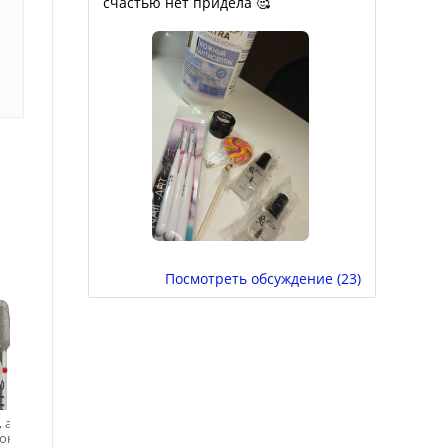
счастью нет придела 🥰
Посмотреть обсуждение (23)
s, алмазная
Magic Bits, алмазная
Кристалл, фреза
он (4.0 мм,
фреза капля для
алмазная торнадо