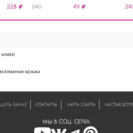
педикюра (4.2 мм,
856.104.001.018.021 L030
мяг
228 ₽
240
49 ₽
24
мягкая)
(мягкая, d2.1мм)
 алмаз)
м;Алмазная крошка
ДИТЬ ЗАКАЗ
КОНТАКТЫ
КАРТА САЙТА
ЧАСТЫЕ ВОП
МЫ В СОЦ. СЕТЯХ: