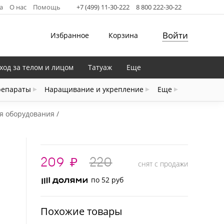
а
О нас
Помощь
+7 (499) 11-30-222
8 800 222-30-22
Войти
Избранное
Корзина
ход за телом и лицом
Татуаж
Еще
репараты
Наращивание и укрепление
Еще
я оборудования
209
₽
220
снят с продажи
по 52 руб
Похожие товары