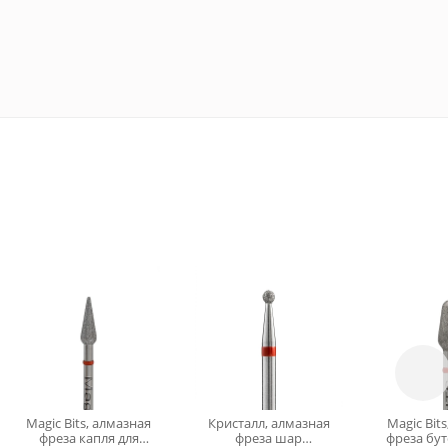
Magic Bits, алмазная
Кристалл, алмазная
Magic Bit
фреза капля для
фреза шар
фреза бут