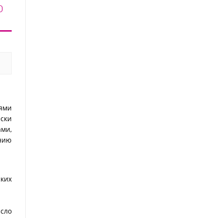
о для ногтей
сухое масло для ногтей
0 ₽
350 ₽
лы (перец,
и кутикулы (мускус,
оли), 10 мл
пион, личи), 30 мл
тями
ески
ми,
нию
ских
асло