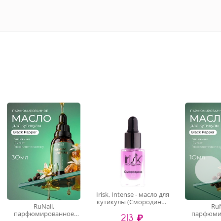
Irisk, Intense - масло для
кутикулы (Смородина),
RuNail,
RuN
8 мл
парфюмированное
парфюми
213 ₽