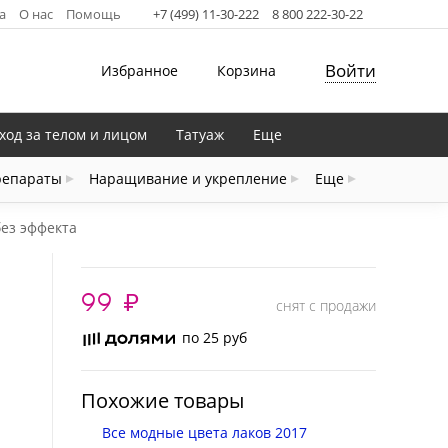
а
О нас
Помощь
+7 (499) 11-30-222
8 800 222-30-22
Войти
Избранное
Корзина
ход за телом и лицом
Татуаж
Еще
репараты
Наращивание и укрепление
Еще
без эффекта
99
₽
снят с продажи
по 25 руб
Похожие товары
Все модные цвета лаков 2017