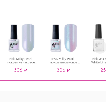
Irisk, Milky Pearl -
Irisk, Milky Pearl -
Irisk, лак
покрытие лаковое
покрытие лаковое
White Lin
жемчужное для ногтей
жемчужное для ногтей
306 ₽
306 ₽
25
(005), 8 мл
(003), 8 мл