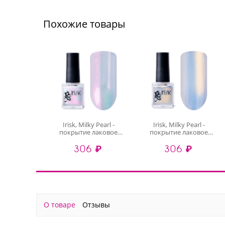
Похожие товары
Irisk, Milky Pearl -
Irisk, Milky Pearl -
покрытие лаковое
покрытие лаковое
жемчужное для ногтей
жемчужное для ногтей
306 ₽
306 ₽
(004), 8 мл
(002), 8 мл
О товаре
Отзывы