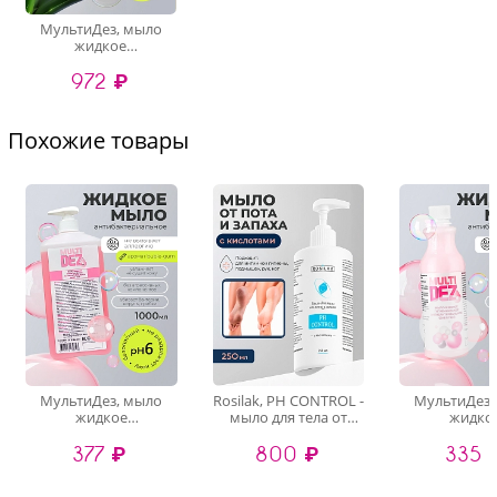
МультиДез, мыло
жидкое
гигиеническое с
972 ₽
отдушкой алоэ вера
(пробка), 3 л
Похожие товары
МультиДез, мыло
Rosilak, PH CONTROL -
МультиДез,
жидкое
мыло для тела от
жидко
гигиеническое с
пота и запаха c
гигиеничес
377 ₽
800 ₽
335 
отдушкой бабл гам
кислотами, 250 мл
отдушкой ба
(кв.бут, дозатор), 1 л
(пробка),