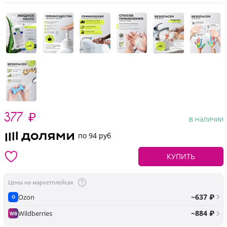
377
₽
в наличии
по 94 руб
КУПИТЬ
Цены на маркетплейсах
~637 ₽
Ozon
O
~884 ₽
Wildberries
WB