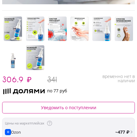
временно нет в
306.9
₽
341
наличии
по 77 руб
Уведомить о поступлении
Цены на маркетплейсах
~477 ₽
Ozon
O