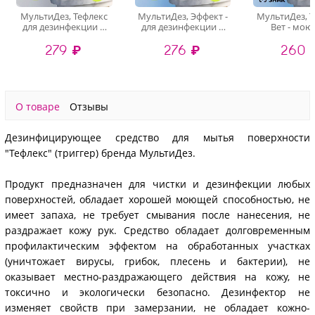
МультиДез, Тефлекс
МультиДез, Эффект -
МультиДез, Т
для дезинфекции и
для дезинфекции и
Вет - мо
мытья поверхностей
мытья поверхностей
дезинфици
279 ₽
276 ₽
260 
Бабл Гам (триггер),
бабл гам (триггер),
концентрат (
500 мл
500 мл
500 м
О товаре
Отзывы
Дезинфицирующее средство для мытья поверхности
"Тефлекс" (триггер) бренда МультиДез.
Продукт предназначен для чистки и дезинфекции любых
поверхностей, обладает хорошей моющей способностью, не
имеет запаха, не требует смывания после нанесения, не
раздражает кожу рук. Средство обладает долговременным
профилактическим эффектом на обработанных участках
(уничтожает вирусы, грибок, плесень и бактерии), не
оказывает местно-раздражающего действия на кожу, не
токсично и экологически безопасно. Дезинфектор не
изменяет свойств при замерзании, не обладает кожно-