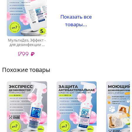
Показать все
товары...
МультиДез, Эффект -
для дезинфекции и
мытья поверхностей
1799 ₽
бабл гам, 5 л
Похожие товары