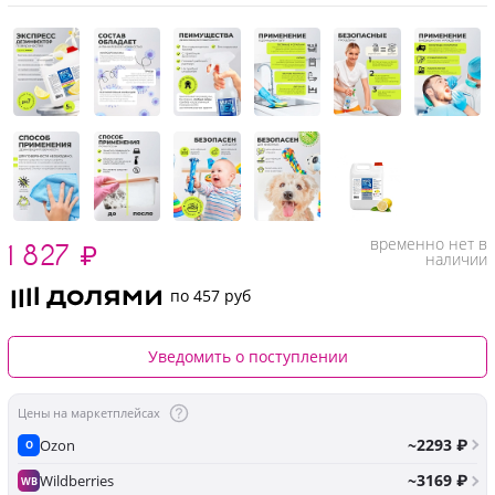
временно нет в
1 827
₽
наличии
по 457 руб
Уведомить о поступлении
Цены на маркетплейсах
~2293 ₽
Ozon
O
~3169 ₽
Wildberries
WB