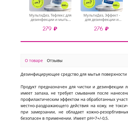
МультиДез, Тефлекс для
МультиДез, Эффект -
дезинфекции и мытья
для дезинфекции и
поверхностей Бабл Гам
мытья поверхностей
279 ₽
276 ₽
(триггер), 500 мл
бабл гам (триггер), 500
мл
О товаре
Отзывы
Дезинфицирующее средство для мытья поверхности "
Продукт предназначен для чистки и дезинфекции л
имеет запаха, не требует смывания после нанесен
профилактическим эффектом на обработанных участка
местно-раздражающего действия на кожу, не токси
при замерзании, не обладает кожно-резорбтивны
безопасен в применении. Имеет pH=7+/-0,5.