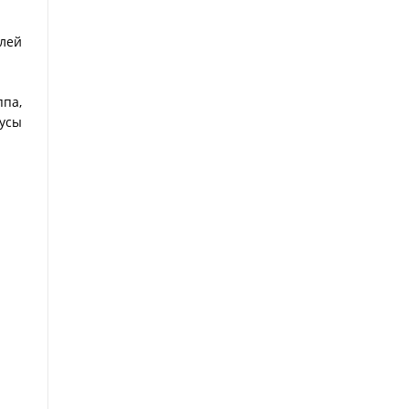
лей
ппа,
русы