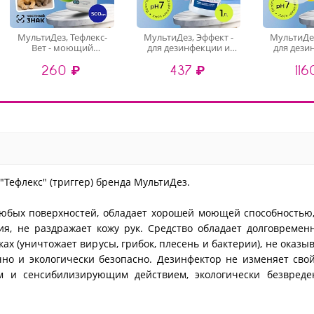
МультиДез, Тефлекс-
МультиДез, Эффект -
МультиДез
Вет - моющий
для дезинфекции и
для дези
дезинфицирующий
мытья поверхностей
мытья по
260 ₽
437 ₽
116
концентрат (яблоко),
бабл гам (триггер), 1 л
лимо
500 мл
Тефлекс" (триггер) бренда МультиДез.
юбых поверхностей, обладает хорошей моющей способностью,
ия, не раздражает кожу рук. Средство обладает долговреме
х (уничтожает вирусы, грибок, плесень и бактерии), не оказы
чно и экологически безопасно. Дезинфектор не изменяет сво
м и сенсибилизирующим действием, экологически безвреде