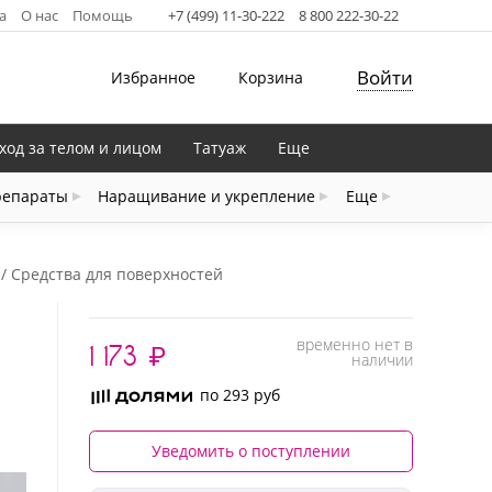
а
О нас
Помощь
+7 (499) 11-30-222
8 800 222-30-22
Войти
Избранное
Корзина
ход за телом и лицом
Татуаж
Еще
репараты
Наращивание и укрепление
Еще
Средства для поверхностей
временно нет в
1 173
₽
наличии
по 293 руб
Уведомить о поступлении