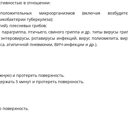
ктивностью в отношении:
оложительных микроорганизмов (включая возбудите
кобактерии туберкулеза);
ий), плесневых грибов;
 парагриппа, птичьего, свиного гриппа и др. типы вирусы гри
 энтеровирусы, ротавирусы инфекций, вирус полиомелита, ви
са, атипичной пневмонии, ВИЧ-инфекции и др.).
ажную) и протереть поверхность.
ержать 5 минут и протереть поверхность.
 поверхность.