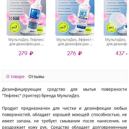
МультиДез, Тефлекс
МультиДез, Эффект -
МультиДез, Э
для дезинфекции и
для дезинфекции и
для дезинфе
мытья поверхностей
мытья поверхностей
мытья повер
279 ₽
276 ₽
437 
Бабл Гам (триггер),
бабл гам (триггер),
бабл гам (три
500 мл
500 мл
л
О товаре
Отзывы
Дезинфицирующее средство для мытья поверхности
"Тефлекс" (триггер) бренда МультиДез.
Продукт предназначен для чистки и дезинфекции любых
поверхностей, обладает хорошей моющей способностью, не
имеет запаха, не требует смывания после нанесения, не
раздражает кожу рук. Средство обладает долговременным