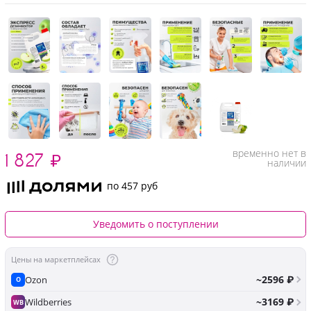
временно нет в
1 827
₽
наличии
по 457 руб
Уведомить о поступлении
Цены на маркетплейсах
~2596 ₽
Ozon
O
~3169 ₽
Wildberries
WB