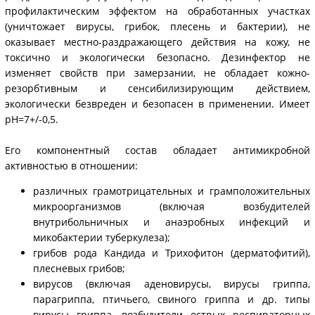
профилактическим эффектом на обработанных участках
(уничтожает вирусы, грибок, плесень и бактерии), не
оказывает местно-раздражающего действия на кожу, не
токсично и экологически безопасно. Дезинфектор не
изменяет свойств при замерзании, не обладает кожно-
резорбтивным и сенсибилизирующим действием,
экологически безвреден и безопасен в применении. Имеет
pH=7+/-0,5.
Его компонентный состав обладает антимикробной
активностью в отношении:
различных грамотрицательных и грамположительных
микроорганизмов (включая возбудителей
внутрибольничных и анаэробных инфекций и
микобактерии туберкулеза);
грибов рода Кандида и Трихофитон (дерматофитий),
плесневых грибов;
вирусов (включая аденовирусы, вирусы гриппа,
парагриппа, птичьего, свиного гриппа и др. типы
вирусы гриппа, возбудители острых респираторных