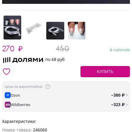
270
₽
450
в наличии
по 68 руб
КУПИТЬ
Цены на маркетплейсах
~380 ₽
Ozon
O
~323 ₽
Wildberries
WB
Характеристики:
Номер товара:
246060