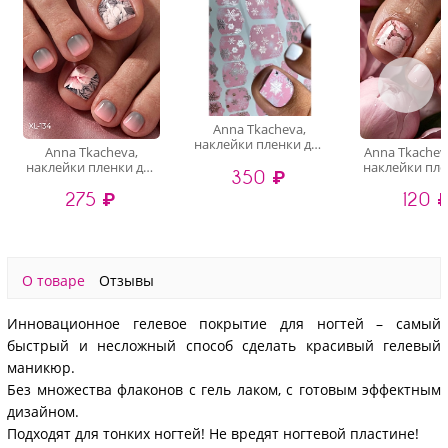
Anna Tkacheva,
наклейки пленки для
Anna Tkacheva,
Anna Tkachev
педикюра с фольгой
наклейки пленки для
наклейки пле
350 ₽
VIP-053
педикюра XL-134
педикюра L
275 ₽
120 
О товаре
Отзывы
Инновационное гелевое покрытие для ногтей – самый
быстрый и несложный способ сделать красивый гелевый
маникюр.
Без множества флаконов с гель лаком, с готовым эффектным
дизайном.
Подходят для тонких ногтей! Не вредят ногтевой пластине!