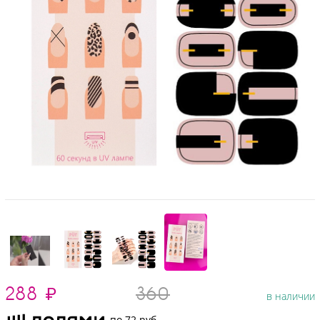
288
₽
360
в наличии
по 72 руб