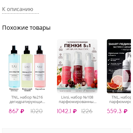
К описанию
Похожие товары
TNL, набор №216
Livsi, набор №108
TNL, набор
дегидратирующий
парфюмированные
парфюмиро
тоник для рук с
универсальные
мульти-пен
867 ₽
1020
1042.1 ₽
1226
559.3 ₽
эффектом фотошопа
пенки и лосьон для
маникюр
Dehydrator, 3 х 250 мл
рук, ног, лица и тела,
педикюра, 
3 шт
кератолит
мочеви