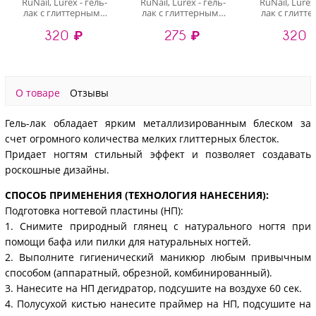
RuNail, Lurex - гель-
RuNail, Lurex - гель-
RuNail, Lurex
лак с глиттерными
лак с глиттерными
лак с глитт
блестками №3754, 5
блестками №4090, 5
блестками №
320 ₽
275 ₽
320 
гр
гр
гр
О товаре
Отзывы
Гель-лак обладает ярким металлизированным блеском за
счет огромного количества мелких глиттерных блесток.
Придает ногтям стильный эффект и позволяет создавать
роскошные дизайны.
СПОСОБ ПРИМЕНЕНИЯ (ТЕХНОЛОГИЯ НАНЕСЕНИЯ):
Подготовка ногтевой пластины (НП):
1. Снимите природный глянец с натурального ногтя при
помощи бафа или пилки для натуральных ногтей.
2. Выполните гигиенический маникюр любым привычным
способом (аппаратный, обрезной, комбинированный).
3. Нанесите на НП дегидратор, подсушите на воздухе 60 сек.
4. Полусухой кистью нанесите праймер на НП, подсушите на