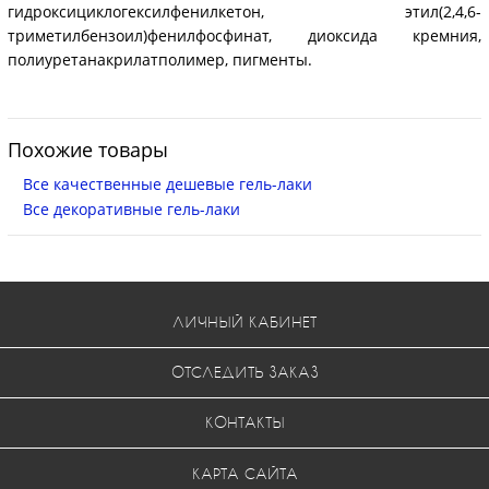
гидроксициклогексилфенилкетон, этил(2,4,6-
триметилбензоил)фенилфосфинат, диоксида кремния,
полиуретанакрилатполимер, пигменты.
Похожие товары
Все качественные дешевые гель-лаки
Все декоративные гель-лаки
ЛИЧНЫЙ КАБИНЕТ
ОТСЛЕДИТЬ ЗАКАЗ
КОНТАКТЫ
КАРТА САЙТА