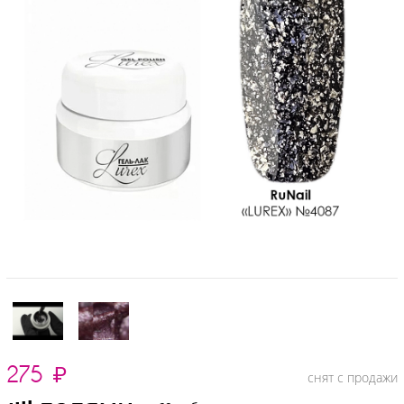
275
₽
снят с продажи