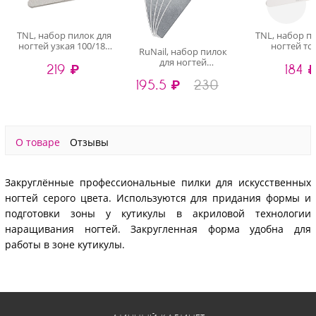
TNL, набор пилок для
TNL, набор п
ногтей узкая 100/180
ногтей то
RuNail, набор пилок
хит продаж (серые),
180/240 улу
для ногтей
219 ₽
184 
10 шт
качество (де
полукруглые (серые,
основа, белые
195.5 ₽
230
100/180), 5 шт
О товаре
Отзывы
Закруглённые профессиональные пилки для искусственных
ногтей серого цвета. Используются для придания формы и
подготовки зоны у кутикулы в акриловой технологии
наращивания ногтей. Закругленная форма удобна для
работы в зоне кутикулы.