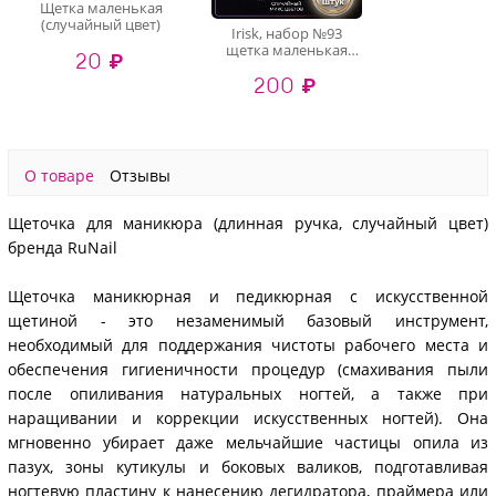
Щетка маленькая
(случайный цвет)
Irisk, набор №93
щетка маленькая
20 ₽
(случайный цвет), 10
200 ₽
шт
О товаре
Отзывы
Щеточка для маникюра (длинная ручка, случайный цвет)
бренда RuNail
Щеточка маникюрная и педикюрная с искусственной
щетиной - это незаменимый базовый инструмент,
необходимый для поддержания чистоты рабочего места и
обеспечения гигиеничности процедур (смахивания пыли
после опиливания натуральных ногтей, а также при
наращивании и коррекции искусственных ногтей). Она
мгновенно убирает даже мельчайшие частицы опила из
пазух, зоны кутикулы и боковых валиков, подготавливая
ногтевую пластину к нанесению дегидратора, праймера или