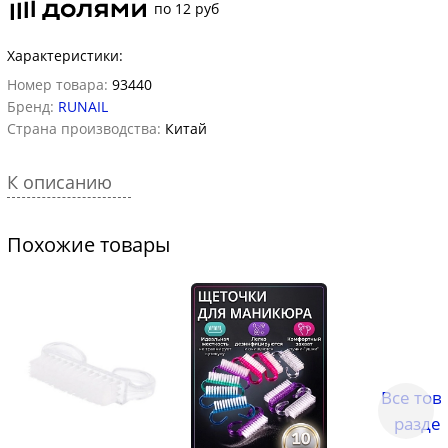
по 12 руб
Характеристики:
Номер товара:
93440
Бренд:
RUNAIL
Страна производства:
Китай
К описанию
Похожие товары
Все тов
разде