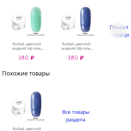
Показать
товары
RuNail, цветной
RuNail, цветной
жидкий Уф-гель
жидкий Уф-гель
самовыравнивающийся
самовыравнивающийся
380 ₽
380 ₽
№5393/1 (банка), 15
№5408/1 (банка), 15
мл
мл
Похожие товары
Все товары
раздела
RuNail, цветной