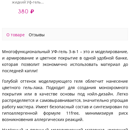
жидкий Уф-гель
самовыравнивающийся
380 ₽
№5408/1 (банка), 15
мл
О товаре
Отзывы
Многофункциональный УФ-гель 3-в-1 – это и моделирование,
и армирование и цветное покрытие в одной удобной банке,
которая позволит экономично использовать материал до
последней капли!
Голубой оттенок моделирующего геля облегчит нанесение
цветного гель-лака. Подходит для создания монохромного
покрытия или в качестве основы под нэйл-дизайн. Легко
распределяется и самовыравнивается, значительно упрощая
работу мастера. Имеет безопасный состав и синтезирован по
гипоаллергенной формуле 11free, минимизируя риск
возникновения аллергических реакций.
Надёжный и прочный моделирующий материал, имеющий