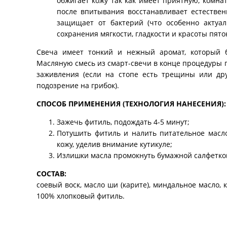
обжигает кожу так как имеет приятную, комн
после впитывания восстанавливает естестве
защищает от бактерий (что особенно актуа
сохранения мягкости, гладкости и красоты пято
Свеча имеет тонкий и нежный аромат, который б
Масляную смесь из смарт-свечи в конце процедуры
заживления (если на стопе есть трещины или дру
подозрение на грибок).
СПОСОБ ПРИМЕНЕНИЯ (ТЕХНОЛОГИЯ НАНЕСЕНИЯ):
Зажечь фитиль, подождать 4-5 минут;
Потушить фитиль и налить питательное масло
кожу, уделив внимание кутикуле;
Излишки масла промокнуть бумажной салфеткой 
СОСТАВ:
соевый воск, масло ши (карите), миндальное масло, 
100% хлопковый фитиль.