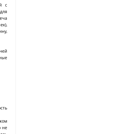
й с
 для
веча
ек),
ну,
шней
вные
ость
дком
о не