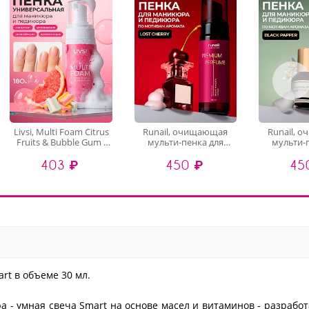
Livsi, Multi Foam Citrus
Runail, очищающая
Runail, 
Fruits & Bubble Gum -
мульти-пенка для
мульти-
универсальная пенка
маникюра и педикюра
маникюра 
403 ₽
450 ₽
45
5в1 для рук, ног и тела,
(вишня, миндаль,
(перец, амб
180 мл
сандал), 150 мл
15
art в объеме 30 мл.
 - умная свеча Smart на основе масел и витаминов - разрабо