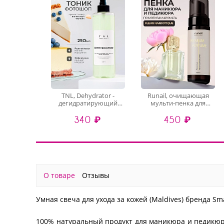
TNL, Dehydrator -
Runail, очищающая
дегидратирующий
мульти-пенка для
тоник для рук с
маникюра и педикюра
340 ₽
450 ₽
эффектом фотошопа
(мускус, пион, личи),
(Ванильный чизкейк),
150 мл
250 мл
О товаре
Отзывы
Умная свеча для ухода за кожей (Maldives) бренда Sm
100% натуральный продукт для маникюра и педикюра