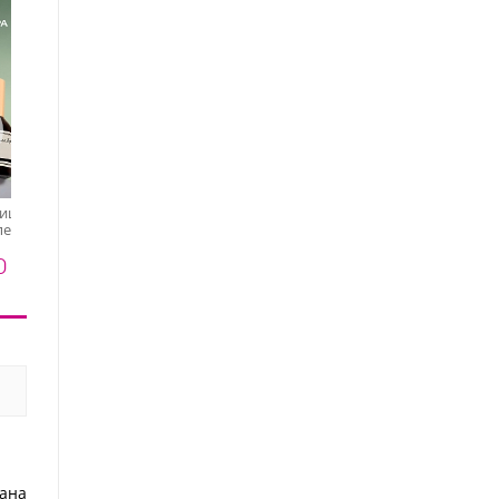
очищающая
Runail, очищающая
Runail, очищающая
пенка для
мульти-пенка для
мульти-пенка для
и педикюра
маникюра и педикюра
маникюра и педикюра
0 ₽
450 ₽
450 ₽
ра, нероли),
(шампанское, бузина,
(маракуйя, персик,
0 мл
орхидея), 150 мл
сандал), 150 мл
тана