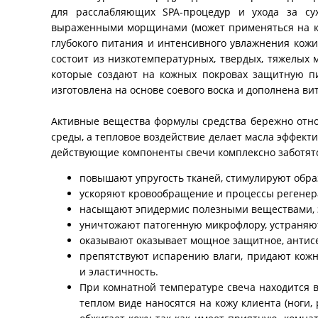
для расслабляющих SPA-процедур и ухода за су
выраженными морщинами (может применяться на кож
глубокого питания и интенсивного увлажнения кожи
состоит из низкотемпературных, твердых, тяжелых м
которые создают на кожных покровах защитную пи
изготовлена на основе соевого воска и дополнена ви
Активные вещества формулы средства бережно отно
среды, а тепловое воздействие делает масла эффект
действующие компоненты свечи комплексно заботятс
повышают упругость тканей, стимулируют образ
ускоряют кровообращение и процессы регенер
насыщают эпидермис полезными веществами, 
уничтожают патогенную микрофлору, устраняю
оказывают оказывает мощное защитное, антисе
препятствуют испарению влаги, придают кожны
и эластичность.
При комнатной температуре свеча находится в
теплом виде наносятся на кожу клиента (ноги,