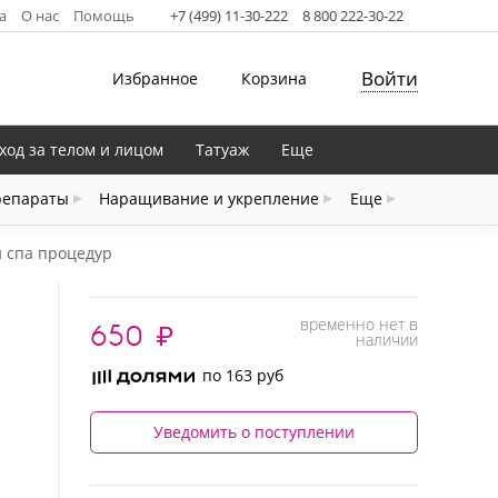
а
О нас
Помощь
+7 (499) 11-30-222
8 800 222-30-22
Войти
Избранное
Корзина
ход за телом и лицом
Татуаж
Еще
репараты
Наращивание и укрепление
Еще
и спа процедур
временно нет в
650
₽
наличии
по 163 руб
Уведомить о поступлении