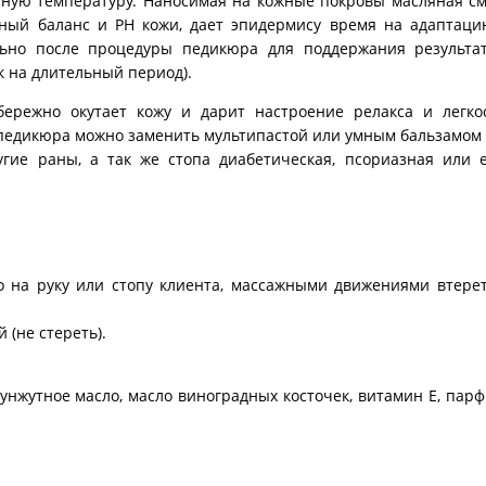
атную температуру. Наносимая на кожные покровы масляная с
нный баланс и PH кожи, дает эпидермису время на адаптаци
льно после процедуры педикюра для поддержания результат
к на длительный период).
ережно окутает кожу и дарит настроение релакса и легкос
 педикюра можно заменить мультипастой или умным бальзамом
гие раны, а так же стопа диабетическая, псориазная или е
 на руку или стопу клиента, массажными движениями втерет
(не стереть).
кунжутное масло, масло виноградных косточек, витамин Е, пар