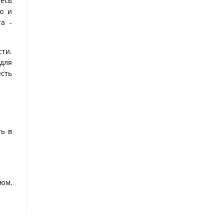
месь
ю и
а -
ти.
 для
сть
ь в
фюм,