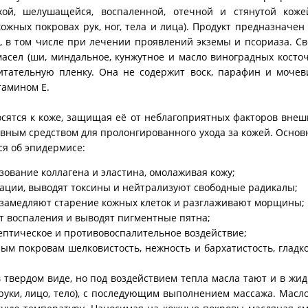
хой, шелушащейся, воспаленной, отечной и стянутой коже
ных покровах рук, ног, тела и лица). Продукт предназначен
, в том числе при лечении проявлений экземы и псориаза. С
асел (ши, миндальное, кунжутное и масло виноградных косточ
тательную пленку. Она не содержит воск, парафин и мочеви
тамином Е.
сятся к коже, защищая её от неблагоприятных факторов вне
ивным средством для пролонгированного ухода за кожей. Осно
я об эпидермисе:
ование коллагена и эластина, омолаживая кожу;
ации, выводят токсины и нейтрализуют свободные радикалы;
замедляют старение кожных клеток и разглаживают морщины;
т воспаления и выводят пигментные пятна;
птическое и противовоспалительное воздействие;
м покровам шелковистость, нежность и бархатистость, гладк
 твердом виде, но под воздействием тепла масла тают и в жи
 руки, лицо, тело), с последующим выполнением массажа. Масл