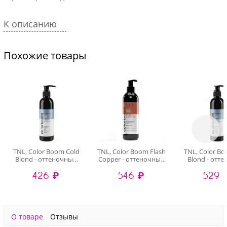
К описанию
Похожие товары
TNL, Color Boom Cold
TNL, Color Boom Flash
TNL, Color B
Blond - оттеночный
Copper - оттеночный
Blond - отт
шампунь для
шампунь с
маска для хо
426 ₽
546 ₽
529 
холодного блонда (с
дозатором (яркая
блонда, 2
дозатором), 250 мл
медь), 250 мл
О товаре
Отзывы