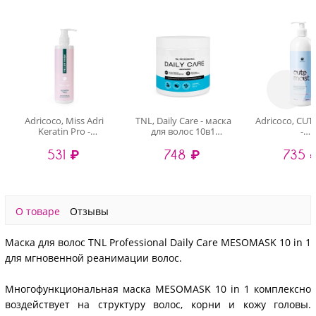
Adricoco, Miss Adri
TNL, Daily Care - маска
Adricoco, CU
Keratin Pro -
для волос 10в1
-
универсальная
MESOMASK, 500 мл
ультраувла
531 ₽
748 ₽
735 
маска-филлер для
бальзам для 
волос с кератином,
кокосовым м
250 мл
1000 м
О товаре
Отзывы
Маска для волос TNL Professional Daily Care MESOMASK 10 in 1
для мгновенной реанимации волос.
Многофункциональная маска MESOMASK 10 in 1 комплексно
воздействует на структуру волос, корни и кожу головы.