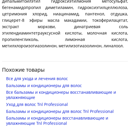
дипальмитоилэтил гидроксиэтилмония метосульфат,
бегенамидопропил диметиламин, гидроксиэтилцеллюлоза,
цетримония хлорид, ниацинамид, пантенол, отдушка,
глицерет-8 эфиры масла макадамии, токоферилацетат,
экстракт моркови, динатриевая соль
этилендиаминтетрауксусной кислоты, молочная кислота,
пропиленгликоль, лимонная кислота,
метилхлороизотиазолинон, метилизотиазолинон, линалоол.
Похожие товары
Все для ухода и лечения волос
Бальзамы и кондиционеры для волос
Все бальзамы и кондиционеры восстанавливающие и
увлажняющие
Уход для волос Tnl Professional
Бальзамы и кондиционеры для волос Tnl Professional
Бальзамы и кондиционеры восстанавливающие и
увлажняющие Tnl Professional