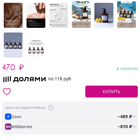
470
₽
в наличии
по 118 руб
КУПИТЬ
Цены на маркетплейсах
~489 ₽
Ozon
O
~810 ₽
Wildberries
WB