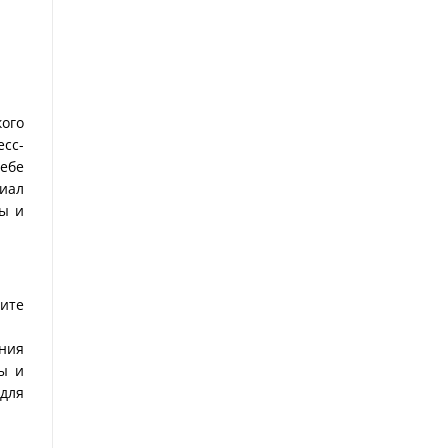
кого
сс-
ебе
иал
ы и
сите
ания
зы и
для