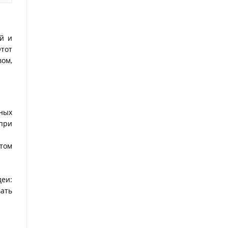
й и
тот
ом,
ных
 при
том
еи:
вать