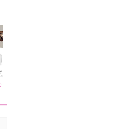
y, гель для
Irisk, набор гелевых
Born Pretty, гель для
огтей Poke
красок Aero для
дизайна ногтей Poke
ack (черный),
градиента и дизайна
Nail Gel white (белый), 5
0 ₽
570 ₽
420 ₽
 гр
(банка с сеткой), 2 х 1,5
гр
гр