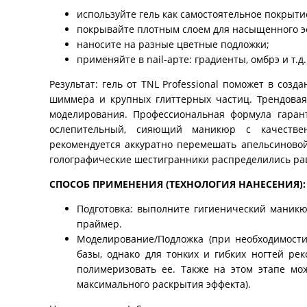
используйте гель как самостоятельное покрыти
покрывайте плотным слоем для насыщенного э
наносите на разные цветные подложки;
применяйте в nail-арте: градиенты, омбрэ и т.д.
Результат: гель от TNL Professional поможет в соз
шиммера и крупных глиттерных частиц. Трендовая 
моделирования. Профессиональная формула гарант
ослепительный, сияющий маникюр с качестве
рекомендуется аккуратно перемешать апельсиново
голографические шестигранники распределились ра
СПОСОБ ПРИМЕНЕНИЯ (ТЕХНОЛОГИЯ НАНЕСЕНИЯ):
Подготовка: выполните гигиенический маникю
праймер.
Моделирование/Подложка (при необходимости)
базы, однако для тонких и гибких ногтей ре
полимеризовать ее. Также на этом этапе мо
максимального раскрытия эффекта).