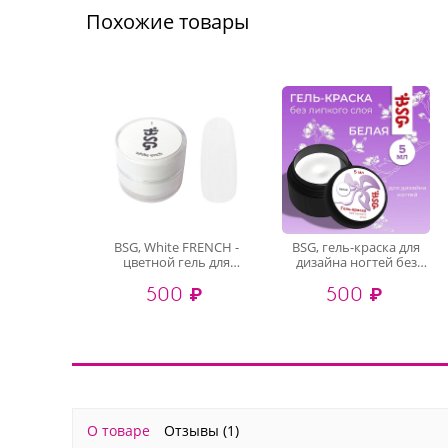
Похожие товары
BSG, White FRENCH -
BSG, гель-краска для
цветной гель для
дизайна ногтей без
френча (идеально
липкого слоя (белая), 5
500 ₽
500 ₽
белый), 5 мл
мл
О товаре
Отзывы
(1)