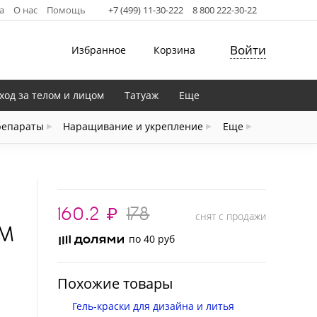
а
О нас
Помощь
+7 (499) 11-30-222
8 800 222-30-22
Войти
Избранное
Корзина
ход за телом и лицом
Татуаж
Еще
репараты
Наращивание и укрепление
Еще
160.2
₽
178
снят с продажи
ОМ
по 40 руб
Похожие товары
Гель-краски для дизайна и литья