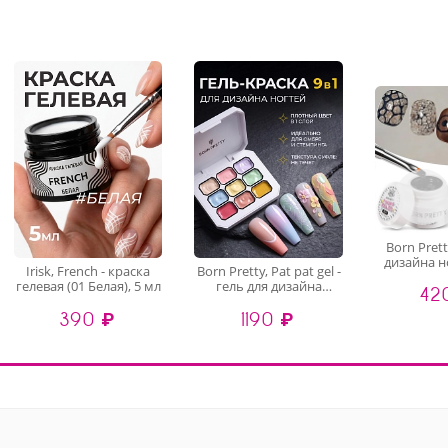
Born Prett
дизайна н
Irisk, French - краска
Born Pretty, Pat pat gel -
Nail Gel bl
гелевая (01 Белая), 5 мл
гель для дизайна
42
5
ногтей в палетке №01
390 ₽
1190 ₽