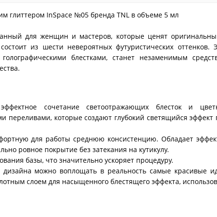
им глиттером InSpace №05 бренда TNL в объеме 5 мл
данный для женщин и мастеров, которые ценят оригинальны
состоит из шести невероятных футуристических оттенков. Э
голографическими блестками, станет незаменимым средств
ества.
эффектное сочетание светоотражающих блесток и цвет
и переливами, которые создают глубокий светящийся эффект
мфортную для работы среднюю консистенцию. Обладает эффек
льно ровное покрытие без затекания на кутикулу.
ования базы, что значительно ускоряет процедуру.
 дизайна можно воплощать в реальность самые красивые ид
лотным слоем для насыщенного блестящего эффекта, использо