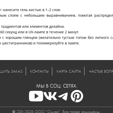
 нанесите гель кистью в 1–2 слоя.
ным слоем с небольшим выравниванием, помогая распредел
, градиентов или элементов дизайна.
60 секунд или в UV-лампе в течение 2 минут.
с хорошим глянцем (желательно густым топом без липкого с
 шестигранников) и полимеризуйте в лампе.
ДИТЬ ЗАКАЗ
КОНТАКТЫ
КАРТА САЙТА
ЧАСТЫЕ ВОП
МЫ В СОЦ. СЕТЯХ:
© 2011-2026 ООО "Одива". Все права защищены.