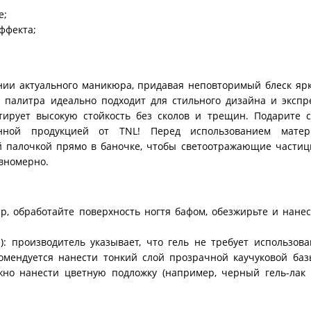
е;
ффекта;
дании актуального маникюра, придавая неповторимый блеск яр
палитра идеально подходит для стильного дизайна и экспре
ирует высокую стойкость без сколов и трещин. Подарите с
нной продукцией от TNL! Перед использованием матер
й палочкой прямо в баночке, чтобы светоотражающие частиц
вномерно.
р, обработайте поверхность ногтя бафом, обезжирьте и нане
: производитель указывает, что гель не требует использов
комендуется нанести тонкий слой прозрачной каучуковой ба
жно нанести цветную подложку (например, черный гель-лак 